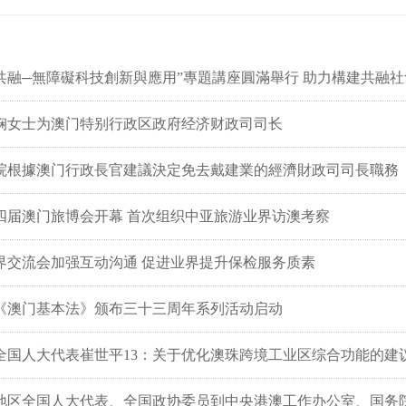
共融─無障礙科技創新與應用”專題講座圓滿舉行 助力構建共融社
娴女士为澳门特别行政区政府经济财政司司长
院根據澳门行政長官建議決定免去戴建業的經濟財政司司長職務
四届澳门旅博会开幕 首次组织中亚旅游业界访澳考察
界交流会加强互动沟通 促进业界提升保检服务质素
《澳门基本法》颁布三十三周年系列活动启动
全国人大代表崔世平13：关于优化澳珠跨境工业区综合功能的建
地区全国人大代表、全国政协委员到中央港澳工作办公室、国务