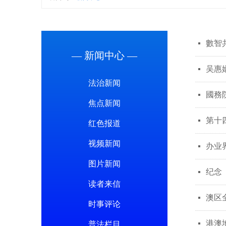
數智
넷
— 新闻中心 —
吴惠
넷
法治新闻
國務
넷
焦点新闻
第十
넷
红色报道
视频新闻
办业
넷
图片新闻
纪念
넷
读者来信
澳区
넷
时事评论
港澳
넷
普法栏目