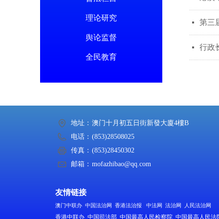
理论研究
第三
넷
舆论监督
行政
넷
全民教育
地址：
澳门十月初五日街新發大廈4樓B
电话：
(853)28508025
传真：
(853)28450302
邮箱：
mofazhibao@qq.com
友情链接
澳门中联办
中国法治网
香港法治报
中法网
法治网
人民法治网
香港中联办
中国司法部
中国最高人民检察院
中国最高人民法