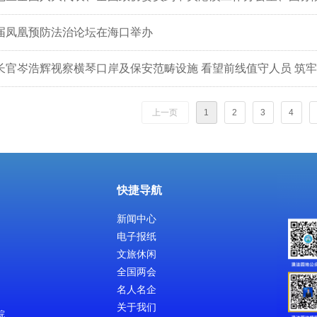
届凤凰预防法治论坛在海口举办
长官岑浩辉视察横琴口岸及保安范畴设施 看望前线值守人员 筑
上一页
1
2
3
4
快捷导航
新闻中心
电子报纸
文旅休闲
全国两会
名人名企
关于我们
院