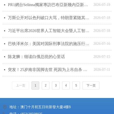
PR1網台Selinna獨家專訪巴布亞新幾內亞新愛爾蘭省省長：掌握英語鑰匙，開啟南太平洋投資新藍海
넷
2026-07-19
万斯公开对以色列破口大骂，特朗普紧随其后，美国要收拾内塔尼亚胡？
넷
2026-07-18
习近平出席2026世界人工智能大会暨人工智能全球治理高级别会议开幕式并发表主旨讲话
넷
2026-07-18
巴铁泽米尔：美国对国际刑事法院的施压行动与国际司法的未来
넷
2026-07-16
陈龙狮：细读白俄总统的心里话
넷
2026-07-15
突发！25岁南非国脚去世 死因为上吊自杀 本届世界杯出场3次
넷
2026-07-11
上一页
1
2
3
4
5
下一页
地址：
澳门十月初五日街新發大廈4樓B