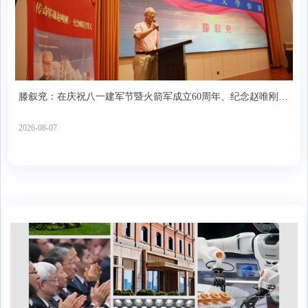
滕叙兖：在庆祝八一建军节暨火箭军成立60周年、纪念赵唯刚同
志座谈会上的发言
2026-08-07