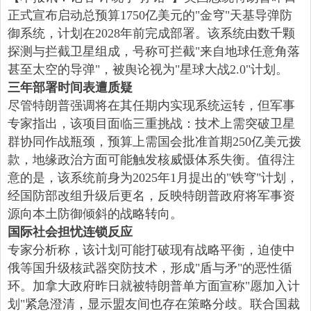
正式宣布启动总预算1750亿美元的"金穹"天基导弹防
御系统，计划在2028年前完成部署。该系统由数千颗
探测与拦截卫星组成，号称可拦截"来自地球任意角落
甚至太空的导弹"，被舆论视为"星球大战2.0"计划。
三年部署时间表遭质疑
尽管特朗普强调将在其任期内实现系统运转，但军事
专家指出，该项目面临三重挑战：技术上需突破卫星
群协同作战瓶颈，预算上需国会批准首期250亿美元拨
款，地缘政治方面可能触发核威慑体系失衡。值得注
意的是，该系统前身为2025年1月提出的"铁穹"计划，
经国防部改组升级后更名，反映特朗普政府将军事资
源向本土防御倾斜的战略转向。
国际社会担忧连锁反应
专家分析称，该计划可能打破现有战略平衡，迫使中
俄等国升级核武器突防技术，形成"盾与矛"的恶性循
环。加拿大政府昨日就被特朗普单方面宣称"愿加入计
划"紧急澄清，显示盟友间也存在策略分歧。联合国裁