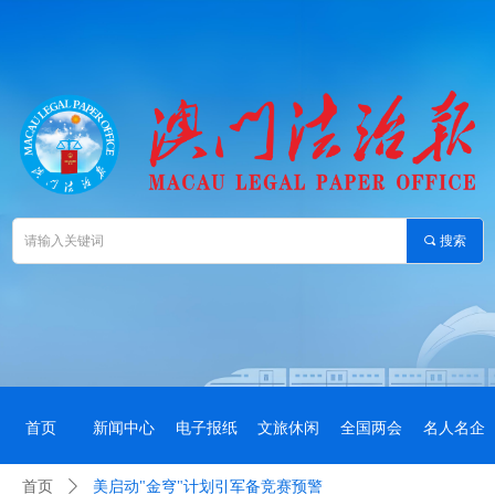
끠
搜索
首页
新闻中心
电子报纸
文旅休闲
全国两会
名人名企
首页
ꄲ
美启动"金穹"计划引军备竞赛预警