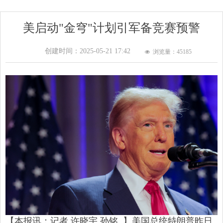
美启动"金穹"计划引军备竞赛预警
创建时间：
2025-05-21
17:42
浏览量：451
85
넶
【本报讯：记者 许晓宇 孙铭 】美国总统特朗普昨日