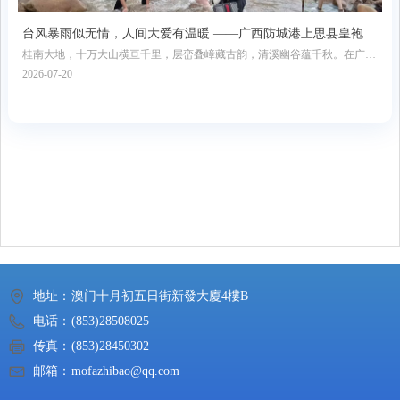
台风暴雨似无情，人间大爱有温暖 ——广西防城港上思县皇袍山
桂南大地，十万大山横亘千里，层峦叠嶂藏古韵，清溪幽谷蕴千秋。在广西
澳门同胞历险记
防城港市上思县的深山腹地，皇袍山静立群山之间，携六百年帝王传说，揽
2026-07-20
一方山水灵秀，是隐匿于尘世之外的天然秘境。这里林深谷幽、石奇水秀，
苍莽林海遮天蔽日，千年溪流蜿蜒穿梭，浸润山林腐殖草木，酿成温润澄澈
的茶色溪水，串联起飞瀑清潭、怪石幽谷，
地址：
澳门十月初五日街新發大廈4樓B
电话：
(853)28508025
传真：
(853)28450302
邮箱：
mofazhibao@qq.com