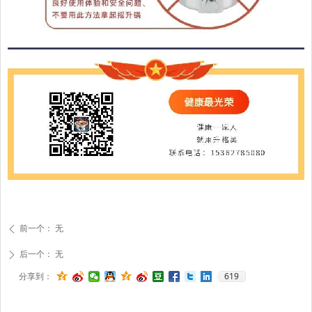
前一个：
无
ꄴ
后一个：
无
ꄲ
619
分享到：