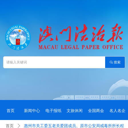
끠
搜索
首页
新闻中心
电子报纸
文旅休闲
全国两会
名人名企
首页
ꄲ
惠州市关工委五老关爱团成员、原市公安局戒毒所所长程