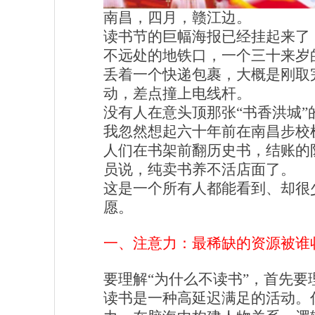
南昌，四月，赣江边。
读书节的巨幅海报已经挂起来了
不远处的地铁口，一个三十来岁
丢着一个快递包裹，大概是刚取
动，差点撞上电线杆。
没有人在意头顶那张“书香洪城”
我忽然想起
六
十年前在南昌
步校
人们在书架前翻历史书，结账的
员说，纯卖书养不活店面了。
这是一个所有人都能看到、却很
愿。
一、注意力：最稀缺的资源被谁
要理解“为什么不读书”，首先要
读书是一种高延迟满足的活动。