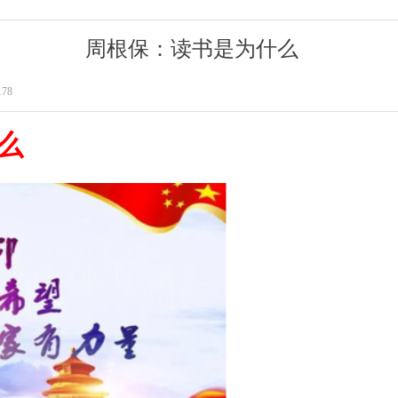
周根保：读书是为什么
1
78
么