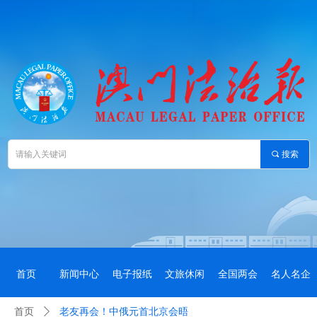
끠
搜索
首页
新闻中心
电子报纸
文旅休闲
全国两会
名人名企
首页
ꄲ
老友再会！中俄元首北京会晤