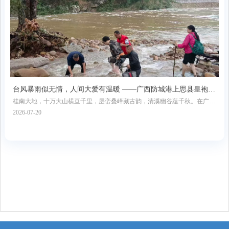
台风暴雨似无情，人间大爱有温暖 ——广西防城港上思县皇袍山
桂南大地，十万大山横亘千里，层峦叠嶂藏古韵，清溪幽谷蕴千秋。在广西
澳门同胞历险记
防城港市上思县的深山腹地，皇袍山静立群山之间，携六百年帝王传说，揽
2026-07-20
一方山水灵秀，是隐匿于尘世之外的天然秘境。这里林深谷幽、石奇水秀，
苍莽林海遮天蔽日，千年溪流蜿蜒穿梭，浸润山林腐殖草木，酿成温润澄澈
的茶色溪水，串联起飞瀑清潭、怪石幽谷，