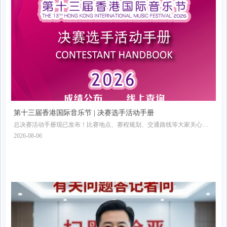
第十三届香港国际音乐节 | 决赛选手活动手册
总决赛活动手册现已发布！比赛地点、赛程规划、交通路线等大家关心的
信息全部收录其中，欢迎收藏转发！
2026-08-06