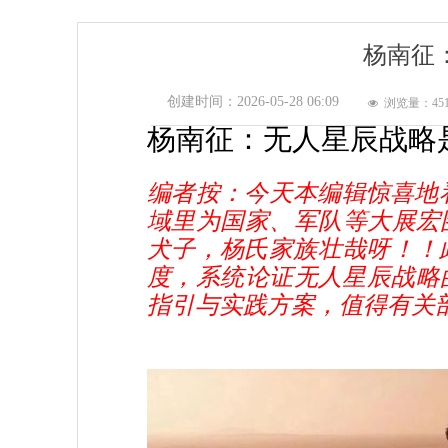
杨南征
创建时间：
2026-05-28
06:09
浏览量：45
넶
杨南征：
无人星辰
战略
编者按：今天本编辑惊喜地
域里为国家、军队等大展宏
犬子，杨氏家族壮哉呀！！
度，系统论证无人星辰战略
指引与实践方案，值得有关