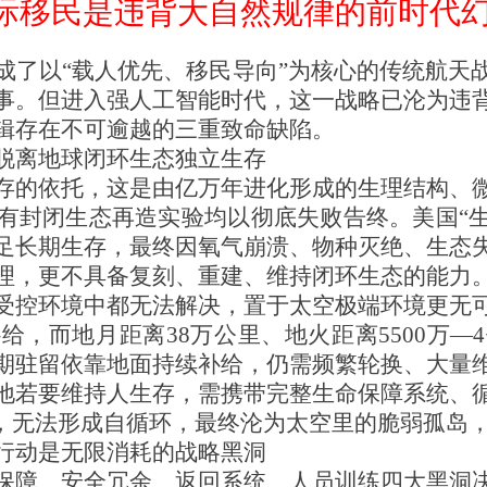
际移民是违背大自然规律的前时代
成了以“载人优先、移民导向”为核心的传统航天
事。但进入强人工智能时代，这一战略已沦为违
辑存在不可逾越的三重致命缺陷。
脱离地球闭环生态独立生存
存的依托，这是由亿万年进化形成的生理结构、
有封闭生态再造实验均以彻底失败告终。美国“生
足长期生存，最终因氧气崩溃、物种灭绝、生态
理，更不具备复刻、重建、维持闭环生态的能力
受控环境中都无法解决，置于太空极端环境更无
给，而地月距离38万公里、地火距离5500万—
期驻留依靠地面持续补给，仍需频繁轮换、大量
地若要维持人生存，需携带完整生命保障系统、
”，无法形成自循环，最终沦为太空里的脆弱孤岛
行动是无限消耗的战略黑洞
保障、安全冗余、返回系统、人员训练四大黑洞