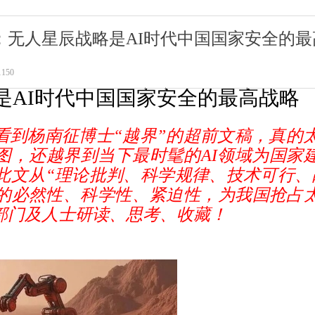
：无人星辰战略是AI时代中国国家安全的最
1
150
是
AI时代
中国
国家安全的最高战略
看到杨南征博士“越界”的超前文稿，真的太
图，还越界到当下最时髦的AI领域为国家
此文从“
理论批判、科学规律、技术可行、
的必然性、科学性、紧迫性，为我国抢占
部门及人士研读、思考、收藏！