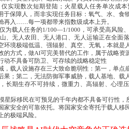
仅实现数次短期登陆；火星载人任务单次成本预
源用于保障人，而非实现任务目标：氧气、水、食
舱再入……每一项都带来指数级成本上升。
为载人任务的1/100—1/1000，可承受高风
山、无人农田、无人港口、无人运输正在全面落地
空环境极端低温、强辐射、真空、无氧，本就是
效的方式，做AI可完美替代的工作，属于战略资
行动不具备可防卫、可存续的战略稳定性
域，载人设施存在三大致命脆弱性：第一，单点
后果；第二，无法防御军事威胁，载人基地、载
，长期生存不可持续，微重力、高辐射、心理
模星际移民在可预见的千年内都不具备可行性，所谓
国家安全的可靠依托。将国家安全寄托于载人移
上的极端风险。