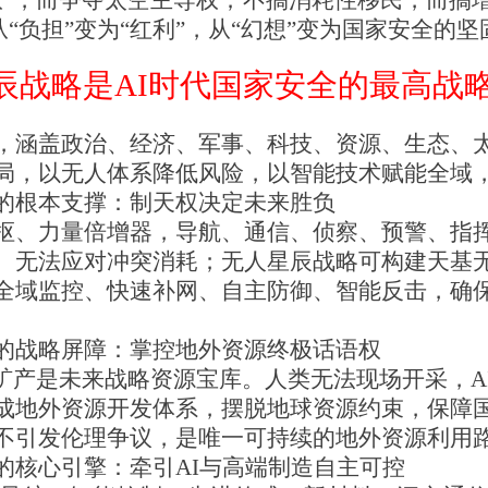
权”，而争夺太空主导权；不搞消耗性移民，而搞
从“负担”变为“红利”，从“幻想”变为国家安全的
辰战略是AI时代国家安全的最高战
，涵盖政治、经济、军事、科技、资源、生态、
局，以无人体系降低风险，以智能技术赋能全域
的根本支撑：制天权决定未来胜负
枢、力量倍增器，导航、通信、侦察、预警、指
、无法应对冲突消耗；无人星辰战略可构建天基
全域监控、快速补网、自主防御、智能反击，确
。
的战略屏障：掌控地外资源终极话语权
星矿产是未来战略资源宝库。人类无法现场开采，A
成地外资源开发体系，摆脱地球资源约束，保障
不引发伦理争议，是唯一可持续的地外资源利用
的核心引擎：牵引AI与高端制造自主可控