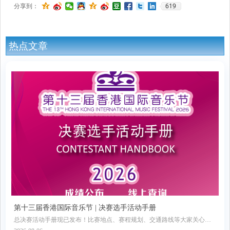
619
分享到：
热点文章
第十三届香港国际音乐节 | 决赛选手活动手册
总决赛活动手册现已发布！比赛地点、赛程规划、交通路线等大家关心的
信息全部收录其中，欢迎收藏转发！