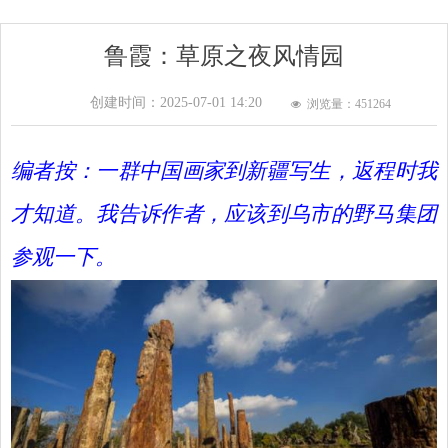
鲁霞：草原之夜风情园
创建时间：
2025-07-01
14:20
浏览量：451
264
넶
编者按：一群中国画家到新疆写生，返程时我
才知道。我告诉作者，应该到乌市的野马集团
参观一下。