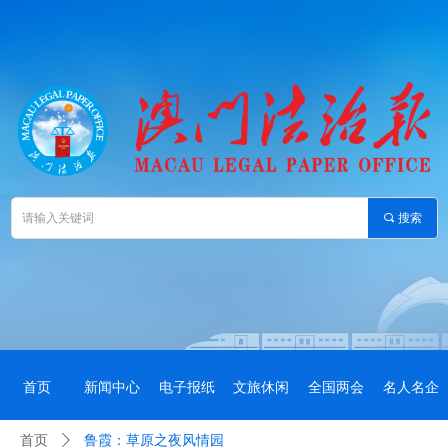
끠
搜索
首页
新闻中心
电子报纸
文旅休闲
全国两会
名人名企
首页
ꄲ
鲁霞：草原之夜风情园