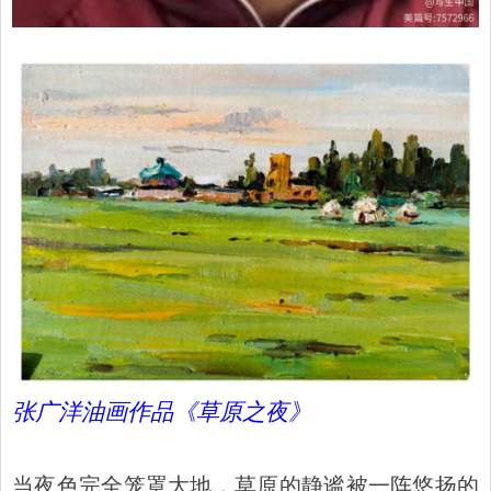
张广洋油画作品《草原之夜》
当夜色完全笼罩大地，草原的静谧被一阵悠扬的