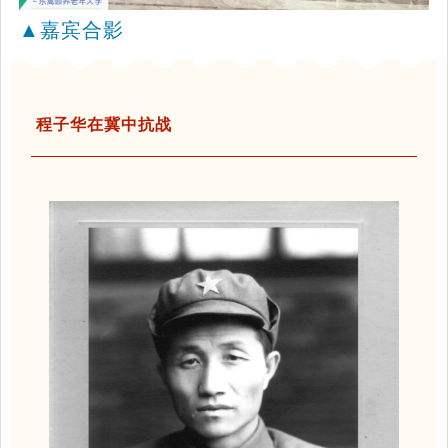
▲
嘉宾合影
程子华在冀中抗战