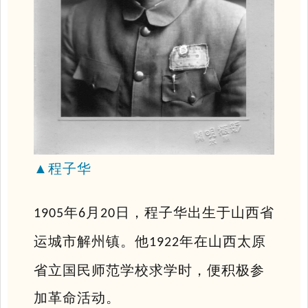
▲
程子华
年
月
日，程子华出生于山西省
1905
6
20
运城市解州镇。他
年在山西太原
1922
省立国民师范学校求学时，便积极参
加革命活动。