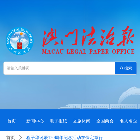
끠
搜索
首页
新闻中心
电子报纸
文旅休闲
全国两会
名人名企
首页
ꄲ
程子华诞辰120周年纪念活动在保定举行