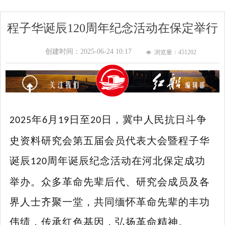
程子华诞辰120周年纪念活动在保定举行
创建时间：
2025-06-24
10:17
浏览量：451
202
넶
年
月
日至
日，冀中人民抗日斗争
2025
6
19
20
史资料研究会第五届会员代表大会暨程子华
诞辰
周年诞辰纪念活动在河北保定成功
120
举办。众多革命先辈后代、研究会成员及各
界人士齐聚一堂，共同缅怀革命先辈的丰功
伟绩，传承红色基因，弘扬革命精神。