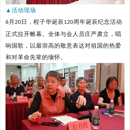
▲
活动现场
月
日，程子华诞辰
周年诞辰纪念活动
6
20
120
正式拉开帷幕。全体与会人员庄严肃立，唱
响国歌，以最崇高的敬意表达对祖国的热爱
和对革命先辈的缅怀。