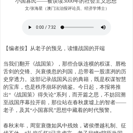
小国寡民——被误读3000年的社会主义思想
文/张海星（澳门法治报评论员、经济学博士）
【编者按】从老子的预见，读懂战国的开端
当我们翻开《战国策》，那些合纵连横的权谋、唇枪
舌剑的交锋、兴衰倏忽的列国，总带着一股凛冽的历
史穿透力。这部记录战国风云的典籍，既是权谋智慧
的宝库，也是秩序崩坏的镜鉴。今日起，本报将推
出“《战国策》得失论”系列，而开篇之思，不妨回溯
至战国序幕拉开前，那位站在春秋废墟上的智者——
老子，及其“小国寡民”思想中藏着的时代预警。
春秋末年，周室衰微如风中残烛，诸侯僭越礼制、征