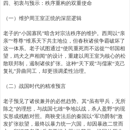
四、初衷与预示：秩序重构的双重使命
（一）维护周王室正统的深层逻辑
老子的“小国寡民”暗含对宗法秩序的维护。西周以“亲
亲”“尊尊”维系天下共主地位，但春秋诸侯争霸破坏了
这一体系。老子试图通过“使民重死而不远徙”“邻国相
望，鸡犬之声相闻”的设计，重建以周王室为核心的松
散联邦制，遏制诸侯扩张。这种“天下观”与儒家“克己
复礼”异曲同工，却更强调柔性治理。
（二）战国时代的精准预言
老子预见了诸侯兼并的必然趋势。其“虽有甲兵，无所
陈之”的理想，与战国七雄“争地以战，杀人盈野”的现
实形成残酷对照。商鞅变法后的秦国以“军功爵制”激
发扩张欲望，最终以暴力统一六国，却因暴政二世而