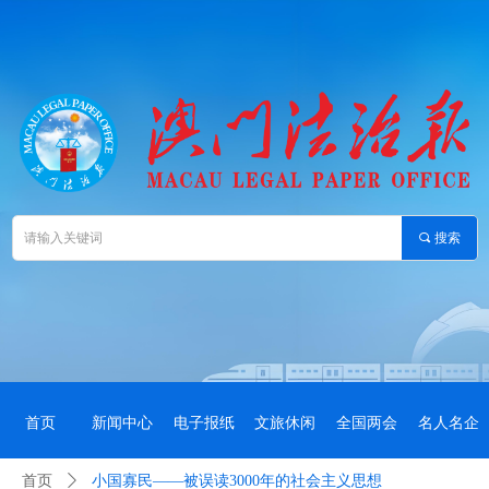
끠
搜索
首页
新闻中心
电子报纸
文旅休闲
全国两会
名人名企
首页
ꄲ
小国寡民——被误读3000年的社会主义思想