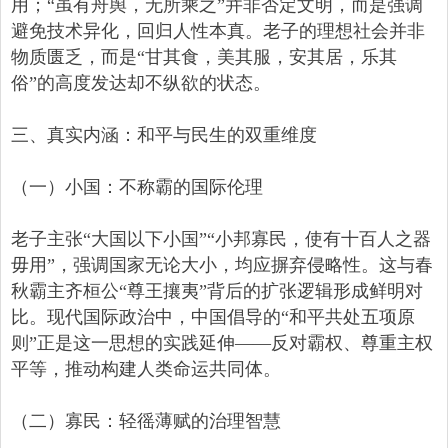
用；“虽有舟舆，无所乘之”并非否定文明，而是强调
避免技术异化，回归人性本真。老子的理想社会并非
物质匮乏，而是“甘其食，美其服，安其居，乐其
俗”的高度发达却不纵欲的状态。
三、真实内涵：和平与民生的双重维度
（一）小国：不称霸的国际伦理
老子主张“大国以下小国”“小邦寡民，使有十百人之器
毋用”，强调国家无论大小，均应摒弃侵略性。这与春
秋霸主齐桓公“尊王攘夷”背后的扩张逻辑形成鲜明对
比。现代国际政治中，中国倡导的“和平共处五项原
则”正是这一思想的实践延伸——反对霸权、尊重主权
平等，推动构建人类命运共同体。
（二）寡民：轻徭薄赋的治理智慧