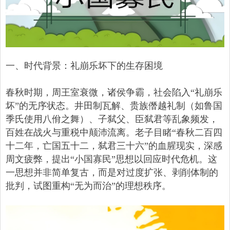
一、时代背景：礼崩乐坏下的生存困境
春秋时期，周王室衰微，诸侯争霸，社会陷入“礼崩乐
坏”的无序状态。井田制瓦解、贵族僭越礼制（如鲁国
季氏使用八佾之舞）、子弑父、臣弑君等乱象频发，
百姓在战火与重税中颠沛流离。老子目睹“春秋二百四
十二年，亡国五十二，弑君三十六”的血腥现实，深感
周文疲弊，提出“小国寡民”思想以回应时代危机。这
一思想并非简单复古，而是对过度扩张、剥削体制的
批判，试图重构“无为而治”的理想秩序。