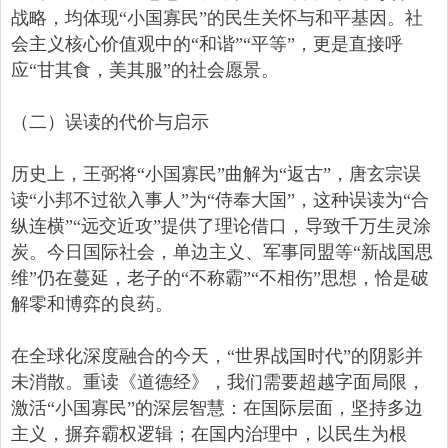
战略，均体现“小国寡民”的民生关怀与和平基因。社
会主义核心价值观中的“和谐”“平等”，更是直接呼
应“甘其食，美其服”的社会愿景。
（二）误读的代价与启示
历史上，王弼将“小国寡民”曲解为“返古”，唐玄宗误
读“小邦不过欲入事人”为“侍奉大国”，这种误读为“合
纵连横”“远交近攻”提供了理论借口，导致千万生灵涂
炭。今日国际社会，单边主义、军事同盟等“新战国思
维”仍在蔓延，老子的“不称霸”“不相伤”思想，恰是破
解零和博弈的良药。
在全球化深度融合的今天，“世界战国时代”的阴影并
未消散。重读《道德经》，我们需要超越字面局限，
激活“小国寡民”的深层智慧：在国际层面，坚持多边
主义，摒弃霸权逻辑；在国内治理中，以民生为根