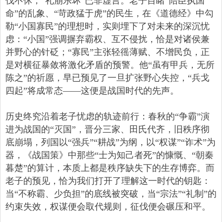
伐不休，“礼崩乐坏”已非虚言。老子目睹“陪臣执国
命”的乱象、“苛政猛于虎”的民生，在《道德经》中勾
勒“小国寡民”的理想时，实则埋下了对未来的深沉忧
虑：“小国”强调摒弃霸权、互不侵扰，恰是对诸侯兼
并野心的针砭；“寡民”主张轻徭薄赋、不增民负，正
是对横征暴敛将激化矛盾的预警。他“虽有甲兵，无所
陈之”的祈愿，早已预见了一旦扩张野心失控，“兵戈
四起”将成常态——这便是战国时代的先声。
历史终究沿着老子忧虑的轨迹前行：春秋的“争霸”演
进为战国的“灭国”，晋分三家、田氏代齐，旧秩序彻
底崩塌，列国以“强兵”“耕战”为纲，以“权谋”“诈术”为
器，《战国策》中那些“士为知己者死”的慷慨、“朝秦
暮楚”的算计，本质上都是秩序缺失下的生存博弈。而
老子的预见，恰为我们打开了理解这一时代的钥匙：
当“不称霸、少负担”的底线被突破，当“宗法”“礼制”的
约束失效，权谋便会取代规则，征伐便会碾压和平。