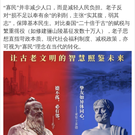
“寡民”并非减少人口，而是减轻人民负担。老子反
对“损不足以奉有余”的剥削，主张“实其腹，弱其
志”，保障基本民生。对比秦国“二十倍于古”的赋税与
繁重徭役（如修建骊山陵墓征发数十万人），老子思
想直指苛政本质。现代社会福利制度、减税政策，亦
可视为“寡民”理念在当代的转化。