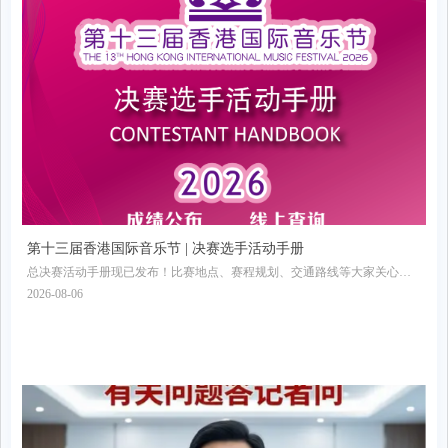
第十三届香港国际音乐节 | 决赛选手活动手册
总决赛活动手册现已发布！比赛地点、赛程规划、交通路线等大家关心的
信息全部收录其中，欢迎收藏转发！
2026-08-06