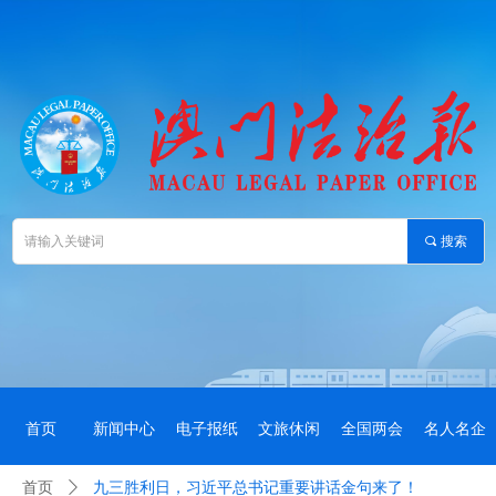
끠
搜索
首页
新闻中心
电子报纸
文旅休闲
全国两会
名人名企
首页
ꄲ
九三胜利日，习近平总书记重要讲话金句来了！