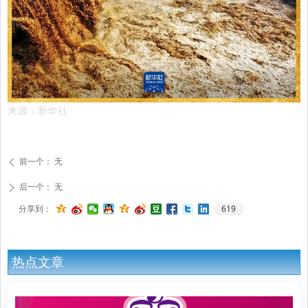
来源：新华社
前一个：
无
ꄴ
后一个：
无
ꄲ
619
分享到：
热点文章