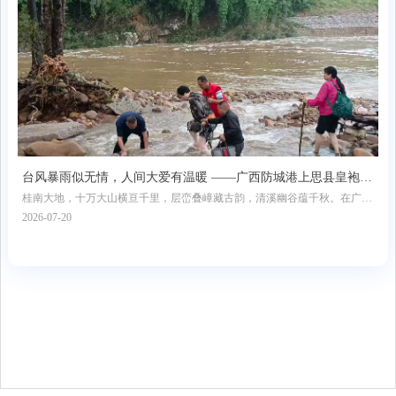
台风暴雨似无情，人间大爱有温暖 ——广西防城港上思县皇袍山
桂南大地，十万大山横亘千里，层峦叠嶂藏古韵，清溪幽谷蕴千秋。在广西
澳门同胞历险记
防城港市上思县的深山腹地，皇袍山静立群山之间，携六百年帝王传说，揽
2026-07-20
一方山水灵秀，是隐匿于尘世之外的天然秘境。这里林深谷幽、石奇水秀，
苍莽林海遮天蔽日，千年溪流蜿蜒穿梭，浸润山林腐殖草木，酿成温润澄澈
的茶色溪水，串联起飞瀑清潭、怪石幽谷，