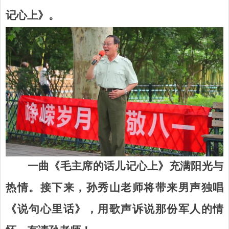
记心上》。
一曲《毛主席的话儿记心上》充满阳光与
热情。接下来，
孙秀山
老师将带来
男声
独唱
《
说句心里话
》，用歌声诉说那份
军人的情