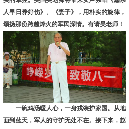
实的牵挂。吴国英老师将带来女声
独唱《
愿亲
人早日养好伤
》
、《
妻子》，用朴实的旋律，
颂扬那份跨越烽火的军民深情。有请吴老师！
一碗鸡汤暖人心，一身戎装护家国。从地
面到蓝天，军人的守护无处不在。接下来，赵