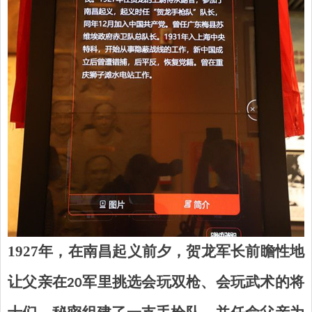
1927
年，在南昌起义前夕，贺龙军长前瞻性地
让父亲在
军里挑选会玩双枪、会玩武术的将
20