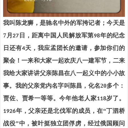
我叫陈龙狮，是驰名中外的军挎记者；今天是
7
月
日，距离中国人民解放军第
年的纪念
27
98
日还有
天，我应孟团长的邀请，参加你们的
4
聚会！一来和大家一起欢庆八一建军节，二来
我给大家讲讲父亲陈昌在八一起义中的小小故
事。
我的父亲党内名字叫陈昌，化名
20
多个：
贾佐、贾希一等等。今年他老人家
岁了。
118
年，父亲还是北伐军的成员，在“丁泗桥
1926
战役”中，被叶挺独立团俘虏，经过俄国顾问