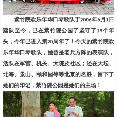
紫竹院欢乐年华口琴歌队
于
2006年6月1日
建队至今
，
已在
紫竹院
公园
了
坚守了
19
个年
头
，
今年
已进入第20
周年
了
！
今天的紫竹院
欢
乐年华口琴歌队，
她
曾是老兵方阵的表演队
，
活跃在军营、机关、大院及社区
；
还在
天坛
、
北海
、
景山
、
颐和园
等等北京的名胜，
留下了
她
们的印记，紫竹院公园是
她
们的主场！