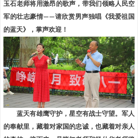
玉石老师将用激昂的歌声，带我们领略人民空
军的壮志豪情——请欣赏男声独唱《我爱祖国
的蓝天》，掌声欢迎！
蓝天有雄鹰守护，星空有战士守望。军人
的奉献里，藏着对家国的忠诚，也藏着对亲人