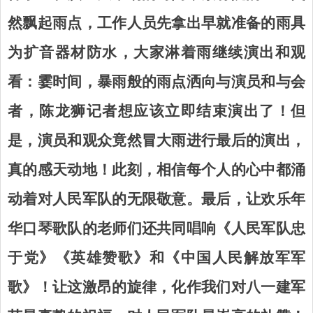
然飘起雨点，工作人员先拿出早就准备的雨具
为扩音器材防水，大家淋着雨继续演出和观
看：霎时间，暴雨般的雨点洒向与演员和与会
者，陈龙狮记者想应该立即结束演出了！但
是，演员和观众竟然冒大雨进行最后的演出，
真的感天动地！
此刻，相信每个人的心中都涌
动着对人民军队的无限敬意。最后，让欢乐年
华口琴歌队的老师们
还
共同唱响《
人民军队忠
于党
》《
英雄赞歌
》
和《中国人民解放军军
歌》
！让这激昂的旋律，化作我们对八一建军