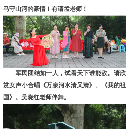
马守山河的豪情！有请
孟老师！
军民团结如一人，试看天下谁能敌。请欣
赏女声小合唱《万泉河水清又清》、《我的祖
国》。吴晓红老师伴舞。