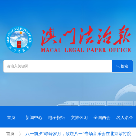
끠
搜索
首页
新闻中心
电子报纸
文旅休闲
全国两会
名人名企
首页
ꄲ
八一前夕“峥嵘岁月，致敬八一”专场音乐会在北京紫竹院