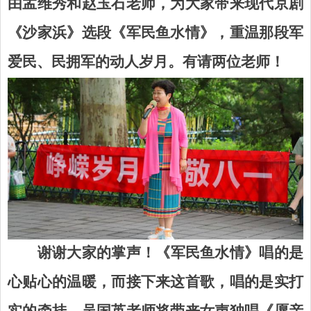
由孟维秀
和
赵玉石
老师，为大家带来现代京剧
《沙家浜》选段《军民鱼水情》，重温那段军
爱民、民拥军的动人岁月。有请
两位老师！
谢谢大家的掌声！《军民鱼水情》唱的是
心贴心的温暖，而接下来这首歌，唱的是实打