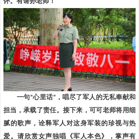
怀
。有请
孙老师！
一句“心里话
”，唱尽了
军人的无私奉献和
担当
，承载了责任。接下来，
可可
老师将用细
腻的歌声，诠释军人对这身军装的珍视与热
爱。请欣赏
女声
独唱《
军人本色》，掌声有