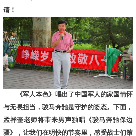
请！
《军人本色》唱出了中国军人的家国情怀
与无畏担当，骏马奔驰是守护的姿态。
下面
，
孟祥奎
老师将带来男声独唱《骏马奔驰保边
疆》，让我们在明快的节奏里，感受战士们策