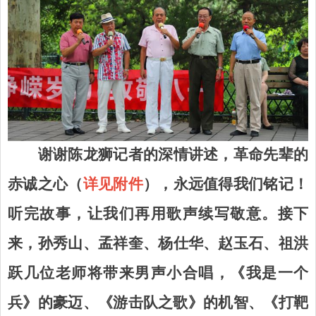
谢谢陈龙狮记者
的深情讲述，革命先辈的
赤诚之心
（
详见附件
）
，永远值得我们铭记！
听完故事，让我们再用歌声续写敬意。接下
来，孙秀山、
孟祥奎
、
杨仕华
、赵玉石、祖洪
跃几位老师将带来男
声
小合唱，《我是一个
兵》的豪迈、《游击队之歌》的机智、《
打靶