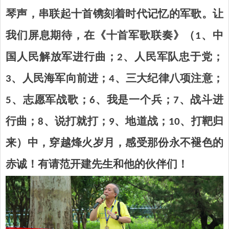
琴声，串联起十首镌刻着时代记忆的军歌。让
我们屏息期待，在《
十
首军歌联奏》（1、中
国人民解放军进行曲；2、人民军队忠于党；
3、人民海军向前进；4、三大纪律八项注意；
5、志愿军战歌；6、我是一个兵；7、战斗进
行曲；8、说打就打；9、地道战；10、打靶归
来）中，穿越烽火岁月，感受那份永不褪色的
赤诚！有请范开建先生和他的伙伴们！