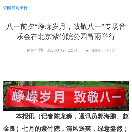
公园冒雨举行
八一前夕“峥嵘岁月，致敬八一”专场音
乐会在北京紫竹院公园冒雨举行
创建时间：
2025-07-27
22:14
浏览量：451
175
넶
本报讯（记者陈龙狮，通讯员郭海鹏、赵
金良）七月的紫竹院，清风送爽，绿意盎然；