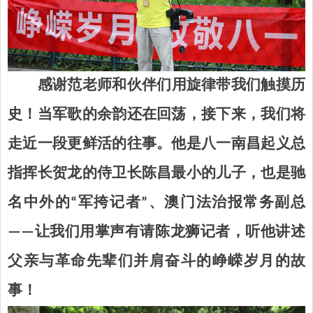
感谢范老师和伙伴们用旋律带我们触摸历
史！当军歌的余韵还在回荡，接下来，我们将
走近一段更鲜活的往事。他是八一南昌起义总
指挥长贺龙的侍卫长陈昌
最小的儿子，也是驰
名中外的“军挎记者”
、
澳门法治报常务副总
——让我们用掌声有请陈龙狮
记者
，听他讲述
父亲与革命先辈们并肩奋斗的峥嵘
岁月的故
事！